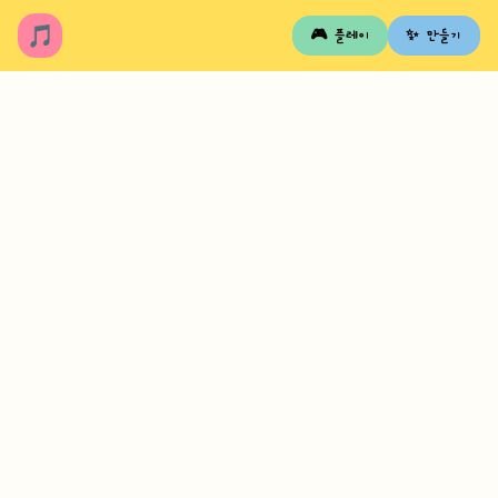
🎵
🎮 플레이
✨ 만들기
난이도:
전체
⭐
쉬움
⭐⭐
보통
⭐⭐⭐
어려움
정렬: